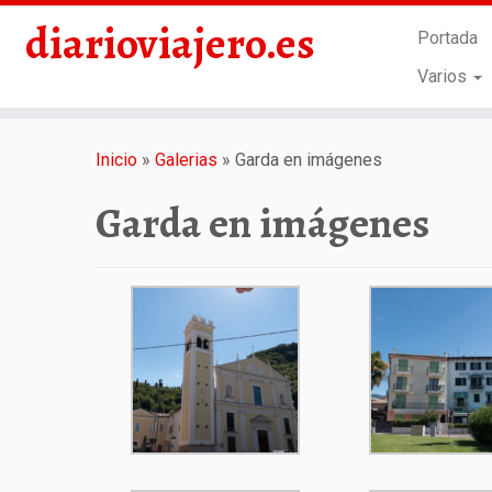
diarioviajero.es
Portada
Varios
Saltar
al
Inicio
»
Galerias
»
Garda en imágenes
contenido
Garda en imágenes