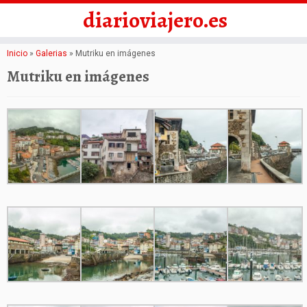
diarioviajero.es
Saltar
Inicio
»
Galerias
»
Mutriku en imágenes
al
Mutriku en imágenes
contenido