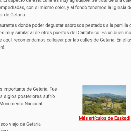
o. El aspecto de esta calle es muy agradable, se trata de una call
mpedradas, con el mismo color, y al fondo tenemos la Iglesia d
r de Getaria.
taurantes donde poder degustar sabrosos pestados a la parrilla 
a es muy similar al de otros puertos del Cantábrico. Es un buen 
e aquí, recomendamos callejear por las calles de Getaria. En ella
rá.
s importante de Getaria. Fue
os siglos posteriores sufrío
 Monumento Nacional.
Más artículos de Euskadi
sco viejo de Getaria