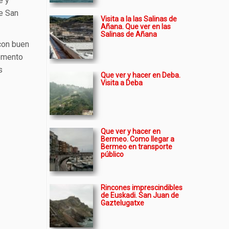
e y
e San
Visita a la las Salinas de
Añana. Que ver en las
Salinas de Añana
con buen
momento
s
Que ver y hacer en Deba.
Visita a Deba
Que ver y hacer en
Bermeo. Como llegar a
Bermeo en transporte
público
Rincones imprescindibles
de Euskadi. San Juan de
Gaztelugatxe