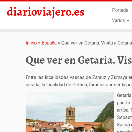
diarioviajero.es
Portada
Varios
Saltar
al
Inicio
»
España
»
Que ver en Getaria. Visita a Getaria
contenido
Que ver en Getaria. Vis
Entre las localidades vascas de Zarauz y Zumaya en
parada, la localidad de Getaria, famosa por ser la p
Getaria
puerto 
arriba.
Sebasti
Kalea) 