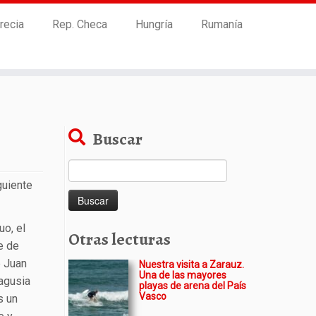
recia
Rep. Checa
Hungría
Rumanía
Buscar
Buscar:
guiente
uo, el
Otras lecturas
te de
e Juan
Nuestra visita a Zarauz.
Una de las mayores
Nagusia
playas de arena del País
Vasco
s un