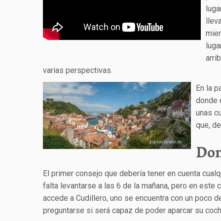
luga
llev
mien
luga
arri
varias perspectivas.
En la p
donde e
unas cu
que, de
Don
El primer consejo que debería tener en cuenta cual
falta levantarse a las 6 de la mañana, pero en este
accede a Cudillero, uno se encuentra con un poco d
preguntarse si será capaz de poder aparcar su coch