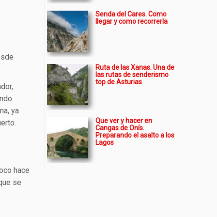
Senda del Cares. Como
llegar y como recorrerla
esde
Ruta de las Xanas. Una de
las rutas de senderismo
top de Asturias
dor,
endo
na, ya
Que ver y hacer en
erto.
Cangas de Onís.
Preparando el asalto a los
Lagos
poco hace
 que se