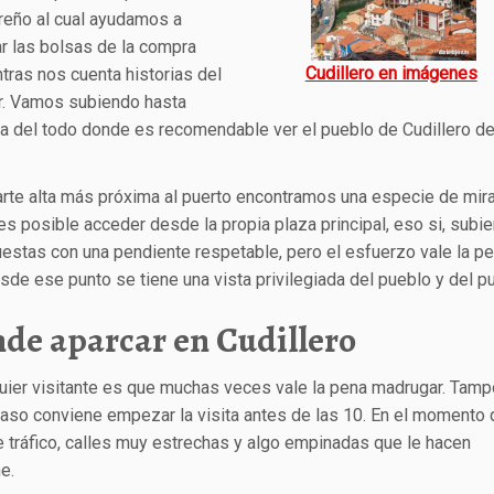
reño al cual ayudamos a
ar las bolsas de la compra
Cudillero en imágenes
tras nos cuenta historias del
r. Vamos subiendo hasta
ba del todo donde es recomendable ver el pueblo de Cudillero d
arte alta más próxima al puerto encontramos una especie de mira
s posible acceder desde la propia plaza principal, eso si, subi
estas con una pendiente respetable, pero el esfuerzo vale la pe
sde ese punto se tiene una vista privilegiada del pueblo y del pu
de aparcar en Cudillero
quier visitante es que muchas veces vale la pena madrugar. Tam
 caso conviene empezar la visita antes de las 10. En el momento
e tráfico, calles muy estrechas y algo empinadas que le hacen
e.