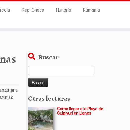
recia
Rep. Checa
Hungría
Rumanía
anas
Buscar
Buscar:
asturiana
Otras lecturas
sturias.
Como llegar a la Playa de
Gulpiyuri en Llanes