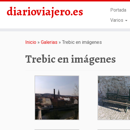
diarioviajero.es
Portada
Varios
Saltar
al
Inicio
»
Galerias
»
Trebic en imágenes
contenido
Trebic en imágenes