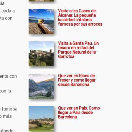
sia
dicada a
Visita a les Cases de
Alcanar. La pequeña
ta con
localidad catalana
famosa por sus arroces
Visita a Santa Pau. Un
tesoro en mitad del
Parque Natural de la
Garrotxa
uenta con
Que ver en Ribes de
Freser y como llegar
desde Barcelona
con la
Que ver en Pals. Como
la famosa
llegar a Pals desde
co más
Barcelona
rutando