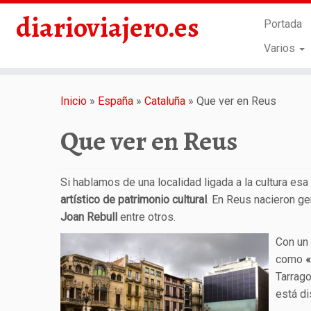
diarioviajero.es
Portada
Varios
Saltar
al
Inicio
»
España
»
Cataluña
»
Que ver en Reus
contenido
Que ver en Reus
Si hablamos de una localidad ligada a la cultura es
artístico de patrimonio cultural
. En Reus nacieron g
Joan Rebull
entre otros.
Con un
como
«
Tarrago
está di