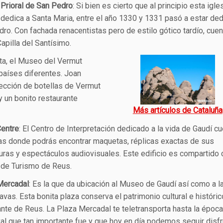
 Prioral de San Pedro
: Si bien es cierto que al principio esta igle
dedica a Santa Maria, entre el año 1330 y 1331 pasó a estar de
ro. Con fachada renacentistas pero de estilo gótico tardío, cuen
apilla del Santísimo.
sta, el Museo del Vermut
países diferentes. Joan
lección de botellas de Vermut
 un bonito restaurante
Más artículos de Cataluña
Centre
: El Centro de Interpretación dedicado a la vida de Gaudí c
tas donde podrás encontrar maquetas, réplicas exactas de sus
uras y espectáculos audiovisuales. Este edificio es compartido 
 de Turismo de Reus.
Mercadal
: Es la que da ubicación al Museo de Gaudí así como a 
avas. Esta bonita plaza conserva el patrimonio cultural e históri
nte de Reus. La Plaza Mercadal te teletransporta hasta la época
l que tan importante fue y que hoy en día podemos seguir disf