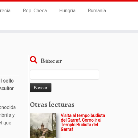
recia
Rep. Checa
Hungría
Rumanía
Buscar
Buscar:
l sello
scultor
Otras lecturas
onocida
brils y
Visita al tempo budista
del Garraf. Como ir al
el que
Templo Budista del
Garraf