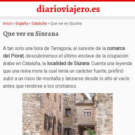
diarioviajero.es
Saltar
Inicio
»
España
»
Cataluña
»
Que ver en Siurana
al
Que ver en Siurana
contenido
A tan solo una hora de Tarragona, al sureste de la
comarca
del Piorat
, descubriremos el último enclave de la ocupación
árabe en Cataluña, la
localidad de Siurana
. Cuenta una leyenda
que una reina mora la cual tenía un carácter fuerte, prefirió
subir a un risco de montaña y lanzarse desde lo alto al vacío
antes que rendirse a los cristianos.