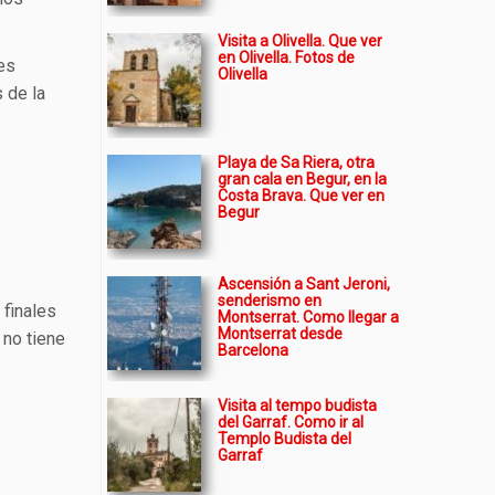
Visita a Olivella. Que ver
en Olivella. Fotos de
 es
Olivella
 de la
Playa de Sa Riera, otra
gran cala en Begur, en la
Costa Brava. Que ver en
Begur
Ascensión a Sant Jeroni,
senderismo en
 finales
Montserrat. Como llegar a
Montserrat desde
 no tiene
Barcelona
Visita al tempo budista
del Garraf. Como ir al
Templo Budista del
Garraf