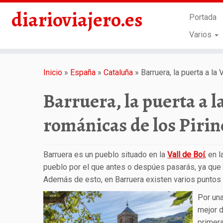
diarioviajero.es
Portada
Varios
Saltar
al
Inicio
»
España
»
Cataluña
»
Barruera, la puerta a la
contenido
Barruera, la puerta a la
románicas de los Pirin
Barruera es un pueblo situado en la
Vall de Boí
, en 
pueblo por el que antes o despúes pasarás, ya que
Además de esto, en Barruera existen varios puntos 
Por una
mejor d
primera