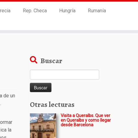
recia
Rep. Checa
Hungría
Rumanía
Buscar
Buscar:
ta de un
Otras lecturas
.
Visita a Queralbs. Que ver
en Queralbs y como llegar
formar
desde Barcelona
ica la
mos