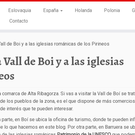
Eslovaquia
España
Holanda
Polonia
G
Contacto
 Vall de Boi y a las iglesias románicas de los Pirineos
 Vall de Boi y a las iglesias
eos
la comarca de Alta Ribagorza. Si vas a visitar la Vall de Boí se tra
 de los pueblos de la zona, es el que dispone de más comercios
de interés que te pueden interesar.
 parte, en Boí se ubica la oficina de turismo, donde te pueden in
e lo que hacemos en este blog. Por otra parte, en Barruera se ub
 de las iglesias románicas
Patrimonio de la UNESCO
que pode