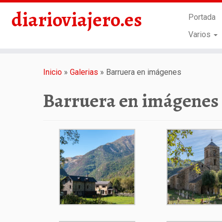
diarioviajero.es
Portada
Varios
Saltar
al
Inicio
»
Galerias
»
Barruera en imágenes
contenido
Barruera en imágenes