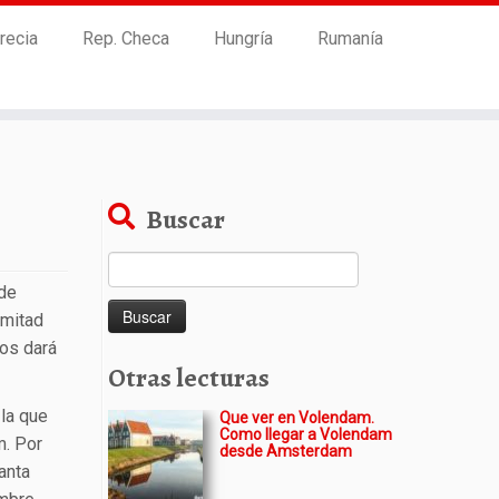
recia
Rep. Checa
Hungría
Rumanía
Buscar
Buscar:
 de
 mitad
nos dará
Otras lecturas
 la que
Que ver en Volendam.
Como llegar a Volendam
m. Por
desde Amsterdam
lanta