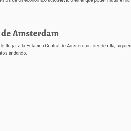
emos de un económico autoservicio en el que poder matar el ha
ca de Amsterdam
e llegar a la Estación Central de Amsterdam, desde ella, siguie
utos andando.