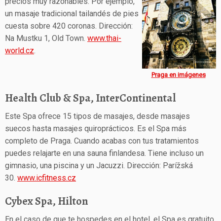
precios muy razonables. Por ejemplo,
un masaje tradicional tailandés de pies
cuesta sobre 420 coronas. Dirección:
Na Mustku 1, Old Town.
www.thai-
world.cz
.
Praga en imágenes
Health Club & Spa, InterContinental
Este Spa ofrece 15 tipos de masajes, desde masajes
suecos hasta masajes quiroprácticos. Es el Spa más
completo de Praga. Cuando acabas con tus tratamientos
puedes relajarte en una sauna finlandesa. Tiene incluso un
gimnasio, una piscina y un Jacuzzi. Dirección: Parížská
30.
www.icfitness.cz
Cybex Spa, Hilton
En el caso de que te hospedes en el hotel, el Spa es gratuito,