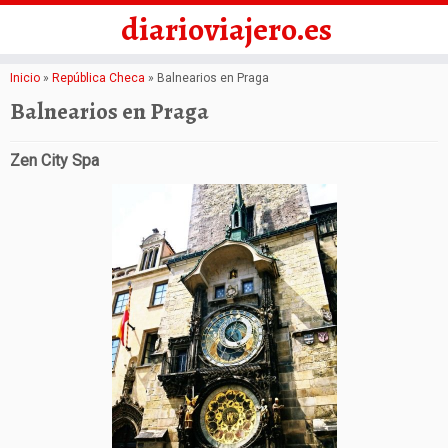
diarioviajero.es
Saltar
Inicio
»
República Checa
»
Balnearios en Praga
al
Balnearios en Praga
contenido
Zen City Spa