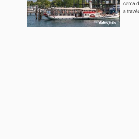
cerca d
a trav