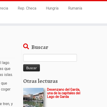
recia
Rep. Checa
Hungría
Rumanía
Buscar
Buscar:
l lago.
sas que
s islas.
Otras lecturas
o que
e coger
Desenzano del Garda,
una de la capitales del
Lago de Garda
e tren, y