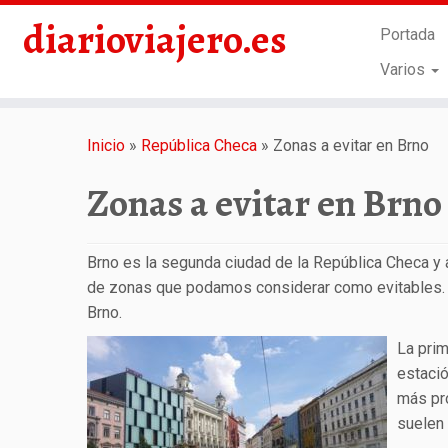
diarioviajero.es
Portada
Varios
Saltar
al
Inicio
»
República Checa
»
Zonas a evitar en Brno
contenido
Zonas a evitar en Brno
Brno es la segunda ciudad de la República Checa y
de zonas que podamos considerar como evitables. En
Brno.
La prim
estació
más pró
suelen 