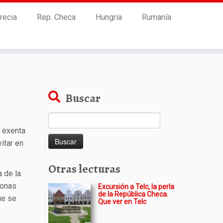
recia
Rep. Checa
Hungría
Rumanía
Buscar
Buscar:
d exenta
itar en
Otras lecturas
a de la
zonas
Excursión a Telc, la perla
de la República Checa.
ue se
Que ver en Telc