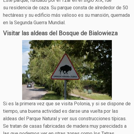
Este parque, fundado por el Tzar en el siglo XIX, fue
su residencia de caza. Su parque consta de alrededor de 50
hectáreas y su edificio más valioso es su mansión, quemada
en la Segunda Guerra Mundial.
Visitar las aldeas del Bosque de Bialowieza
Si es la primera vez que se visita Polonia, y si se dispone de
tiempo, una buena actividad es darse una vuelta por las
aldeas del Parque Natural y ver sus construcciones típicas.
Se tratan de casas fabricadas de madera muy parecidads a
las que podemos ver en otras zonas como los Tatras