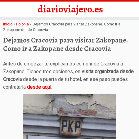
diarioviajero.es
Saltar
Inicio
»
Polonia
»
Dejamos Cracovia para visitar Zakopane. Como ir a
Zakopane desde Cracovia
al
Dejamos Cracovia para visitar Zakopane.
contenido
Como ir a Zakopane desde Cracovia
Antes de empezar te explicamos como ir de Cracovia a
Zakopane. Tienes tres opciones, en
visita organizada desde
Cracovia
desde la puerta de tu hotel, en ese paso puedes
contratarla
desde aquí
.