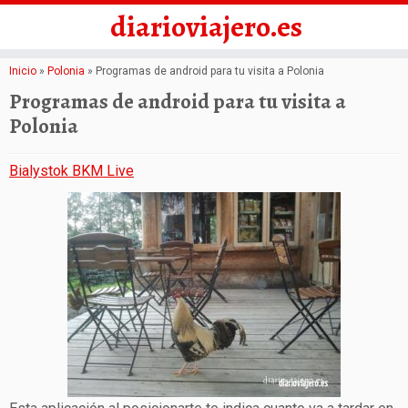
diarioviajero.es
Saltar
Inicio
»
Polonia
»
Programas de android para tu visita a Polonia
al
Programas de android para tu visita a
contenido
Polonia
Bialystok BKM Live